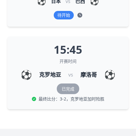
⚽
⚽
日本
vs
巴西
待开始
15:45
开赛时间
⚽
⚽
克罗地亚
摩洛哥
vs
已完成
最终比分：3-2，克罗地亚加时险胜