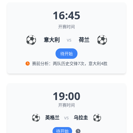
16:45
开赛时间
⚽
⚽
意大利
荷兰
vs
待开始
赛前分析：两队历史交锋7次，意大利4胜
19:00
开赛时间
⚽
⚽
英格兰
vs
乌拉圭
待开始