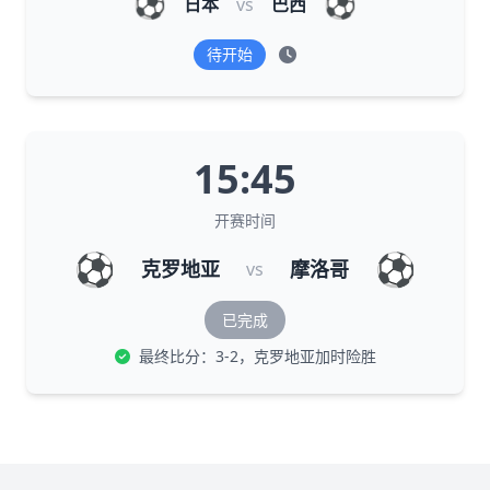
⚽
⚽
日本
vs
巴西
待开始
15:45
开赛时间
⚽
⚽
克罗地亚
摩洛哥
vs
已完成
最终比分：3-2，克罗地亚加时险胜