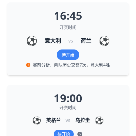
16:45
开赛时间
⚽
⚽
意大利
荷兰
vs
待开始
赛前分析：两队历史交锋7次，意大利4胜
19:00
开赛时间
⚽
⚽
英格兰
vs
乌拉圭
待开始