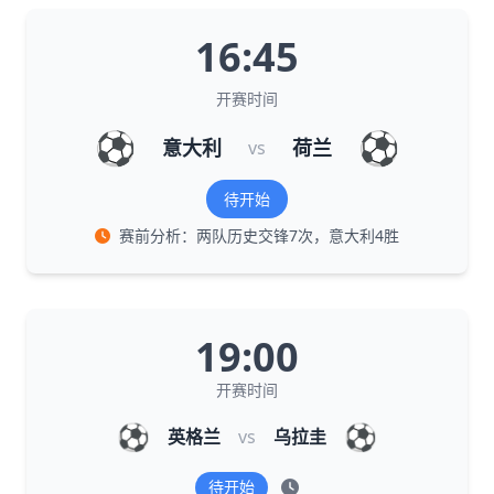
16:45
开赛时间
⚽
⚽
意大利
荷兰
vs
待开始
赛前分析：两队历史交锋7次，意大利4胜
19:00
开赛时间
⚽
⚽
英格兰
vs
乌拉圭
待开始