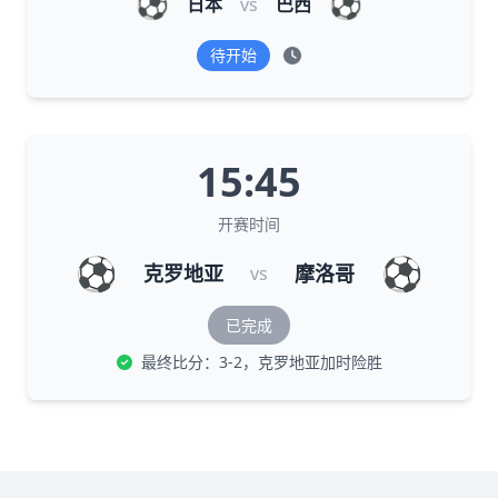
⚽
⚽
日本
vs
巴西
待开始
15:45
开赛时间
⚽
⚽
克罗地亚
摩洛哥
vs
已完成
最终比分：3-2，克罗地亚加时险胜