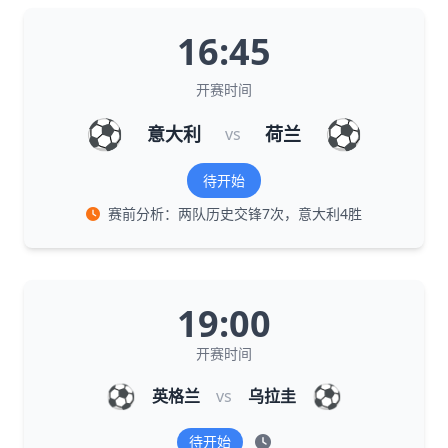
16:45
开赛时间
⚽
⚽
意大利
荷兰
vs
待开始
赛前分析：两队历史交锋7次，意大利4胜
19:00
开赛时间
⚽
⚽
英格兰
vs
乌拉圭
待开始