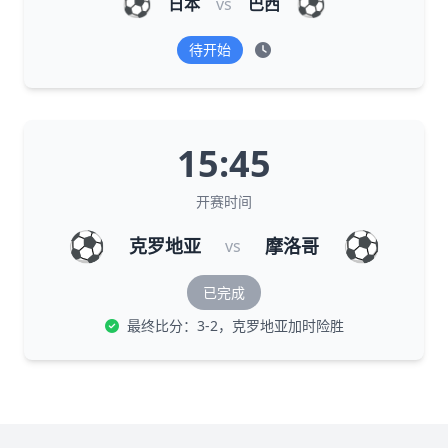
⚽
⚽
日本
vs
巴西
待开始
15:45
开赛时间
⚽
⚽
克罗地亚
摩洛哥
vs
已完成
最终比分：3-2，克罗地亚加时险胜