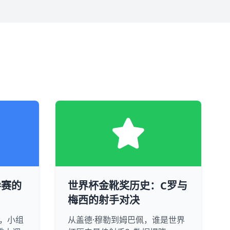
参赛的
世界杯金靴奖历史：C罗与
梅西的射手对决
队，小组
从盖德·穆勒到姆巴佩，谁是世界