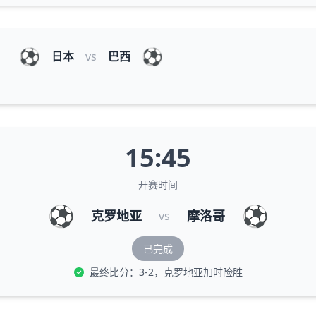
⚽
⚽
日本
vs
巴西
15:45
开赛时间
⚽
⚽
克罗地亚
摩洛哥
vs
已完成
最终比分：3-2，克罗地亚加时险胜