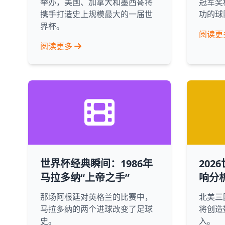
举办，美国、加拿大和墨西哥将
冠军奖
携手打造史上规模最大的一届世
功的球
界杯。
阅读更
阅读更多
世界杯经典瞬间：1986年
202
马拉多纳“上帝之手”
响分
那场阿根廷对英格兰的比赛中，
北美三
马拉多纳的两个进球改变了足球
将创造
史。
入。