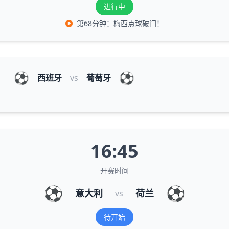
进行中
第68分钟：梅西点球破门！
⚽
⚽
西班牙
vs
葡萄牙
16:45
开赛时间
⚽
⚽
意大利
荷兰
vs
待开始