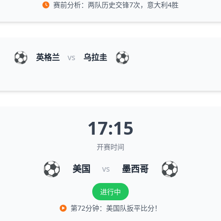
赛前分析：两队历史交锋7次，意大利4胜
⚽
⚽
英格兰
vs
乌拉圭
17:15
开赛时间
⚽
⚽
美国
墨西哥
vs
进行中
第72分钟：美国队扳平比分！