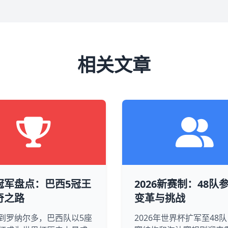
相关文章
冠军盘点：巴西5冠王
2026新赛制：48队
奇之路
变革与挑战
到罗纳尔多，巴西队以5座
2026年世界杯扩军至48