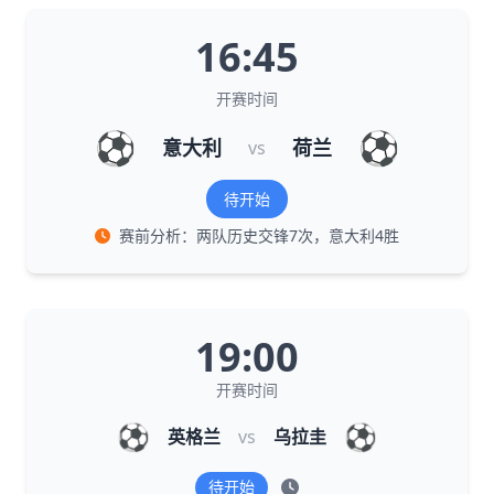
16:45
开赛时间
⚽
⚽
意大利
荷兰
vs
待开始
赛前分析：两队历史交锋7次，意大利4胜
19:00
开赛时间
⚽
⚽
英格兰
vs
乌拉圭
待开始