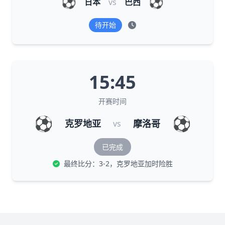
⚽
⚽
日本
vs
巴西
待开始
15:45
开赛时间
⚽
⚽
克罗地亚
摩洛哥
vs
已完成
最终比分：3-2，克罗地亚加时险胜