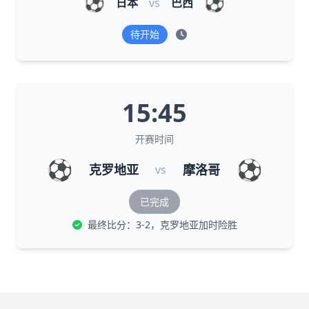
⚽
⚽
日本
vs
巴西
待开始
15:45
开赛时间
⚽
⚽
克罗地亚
摩洛哥
vs
已完成
最终比分：3-2，克罗地亚加时险胜