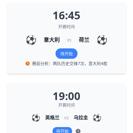
16:45
开赛时间
⚽
⚽
意大利
荷兰
vs
待开始
赛前分析：两队历史交锋7次，意大利4胜
19:00
开赛时间
⚽
⚽
英格兰
vs
乌拉圭
待开始