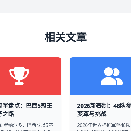
相关文章
冠军盘点：巴西5冠王
2026新赛制：48队
奇之路
变革与挑战
到罗纳尔多，巴西队以5座
2026年世界杯扩军至48