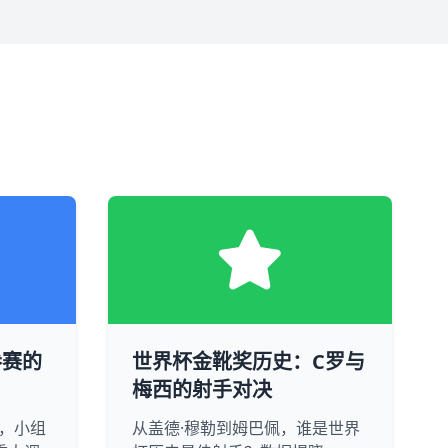
参赛的
世界杯金靴奖历史：C罗与
梅西的射手对决
队，小组
从盖德·穆勒到姆巴佩，谁是世界