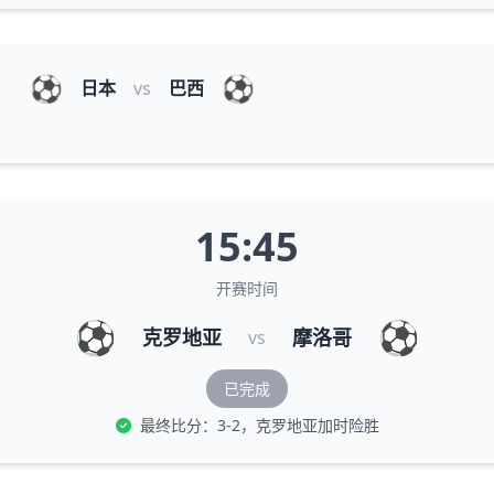
⚽
⚽
日本
vs
巴西
15:45
开赛时间
⚽
⚽
克罗地亚
摩洛哥
vs
已完成
最终比分：3-2，克罗地亚加时险胜