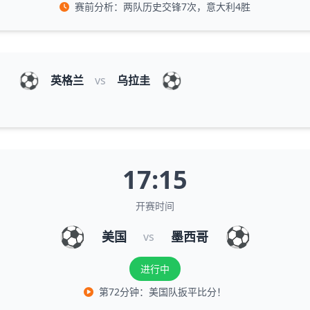
赛前分析：两队历史交锋7次，意大利4胜
⚽
⚽
英格兰
vs
乌拉圭
17:15
开赛时间
⚽
⚽
美国
墨西哥
vs
进行中
第72分钟：美国队扳平比分！