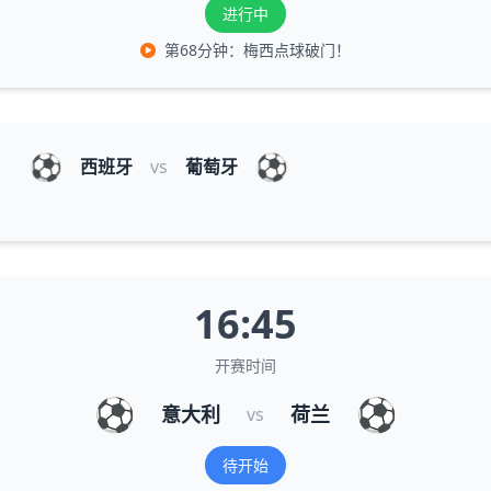
进行中
第68分钟：梅西点球破门！
⚽
⚽
西班牙
vs
葡萄牙
16:45
开赛时间
⚽
⚽
意大利
荷兰
vs
待开始