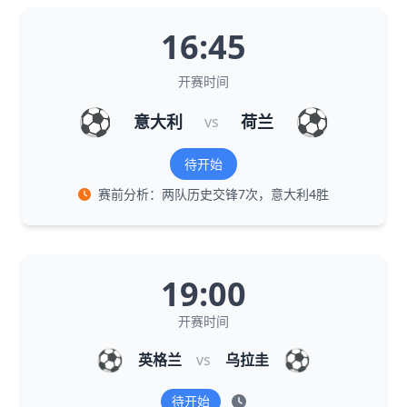
16:45
开赛时间
⚽
⚽
意大利
荷兰
vs
待开始
赛前分析：两队历史交锋7次，意大利4胜
19:00
开赛时间
⚽
⚽
英格兰
vs
乌拉圭
待开始