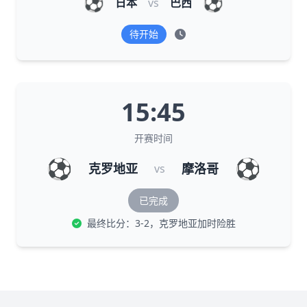
⚽
⚽
日本
vs
巴西
待开始
15:45
开赛时间
⚽
⚽
克罗地亚
摩洛哥
vs
已完成
最终比分：3-2，克罗地亚加时险胜