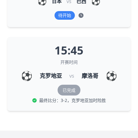
⚽
⚽
日本
vs
巴西
待开始
15:45
开赛时间
⚽
⚽
克罗地亚
摩洛哥
vs
已完成
最终比分：3-2，克罗地亚加时险胜