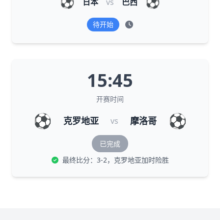
⚽
⚽
日本
vs
巴西
待开始
15:45
开赛时间
⚽
⚽
克罗地亚
摩洛哥
vs
已完成
最终比分：3-2，克罗地亚加时险胜