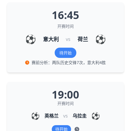
16:45
开赛时间
⚽
⚽
意大利
荷兰
vs
待开始
赛前分析：两队历史交锋7次，意大利4胜
19:00
开赛时间
⚽
⚽
英格兰
vs
乌拉圭
待开始