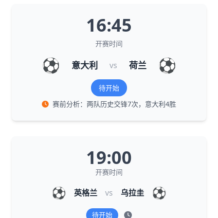
16:45
开赛时间
⚽
⚽
意大利
荷兰
vs
待开始
赛前分析：两队历史交锋7次，意大利4胜
19:00
开赛时间
⚽
⚽
英格兰
vs
乌拉圭
待开始