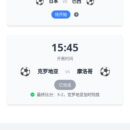
⚽
⚽
日本
vs
巴西
待开始
15:45
开赛时间
⚽
⚽
克罗地亚
摩洛哥
vs
已完成
最终比分：3-2，克罗地亚加时险胜