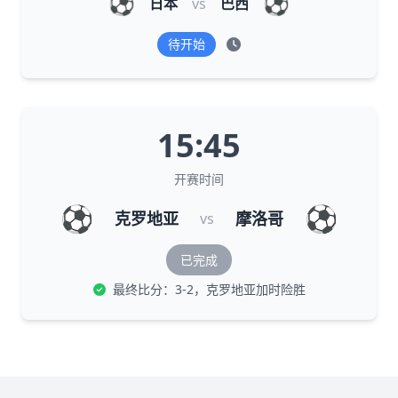
⚽
⚽
日本
vs
巴西
待开始
15:45
开赛时间
⚽
⚽
克罗地亚
摩洛哥
vs
已完成
最终比分：3-2，克罗地亚加时险胜