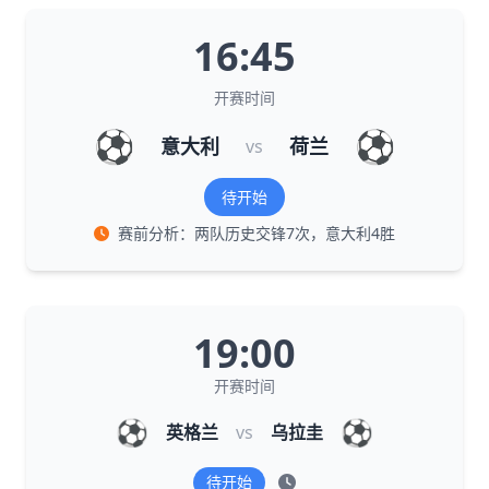
16:45
开赛时间
⚽
⚽
意大利
荷兰
vs
待开始
赛前分析：两队历史交锋7次，意大利4胜
19:00
开赛时间
⚽
⚽
英格兰
vs
乌拉圭
待开始