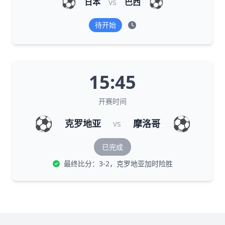
⚽
⚽
日本
vs
巴西
待开始
15:45
开赛时间
⚽
⚽
克罗地亚
摩洛哥
vs
已完成
最终比分：3-2，克罗地亚加时险胜