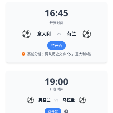
16:45
开赛时间
⚽
⚽
意大利
荷兰
vs
待开始
赛前分析：两队历史交锋7次，意大利4胜
19:00
开赛时间
⚽
⚽
英格兰
vs
乌拉圭
待开始