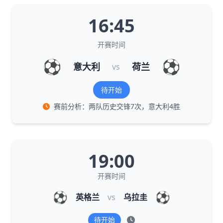
16:45
开赛时间
⚽
⚽
意大利
荷兰
vs
待开始
赛前分析：两队历史交锋7次，意大利4胜
19:00
开赛时间
⚽
⚽
英格兰
vs
乌拉圭
待开始