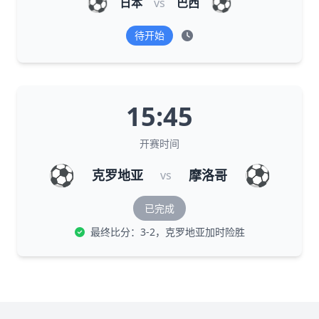
⚽
⚽
日本
vs
巴西
待开始
15:45
开赛时间
⚽
⚽
克罗地亚
摩洛哥
vs
已完成
最终比分：3-2，克罗地亚加时险胜