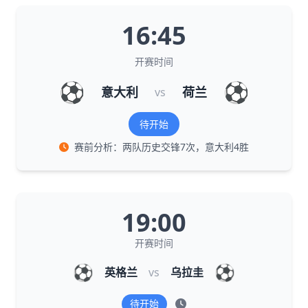
16:45
开赛时间
⚽
⚽
意大利
荷兰
vs
待开始
赛前分析：两队历史交锋7次，意大利4胜
19:00
开赛时间
⚽
⚽
英格兰
vs
乌拉圭
待开始