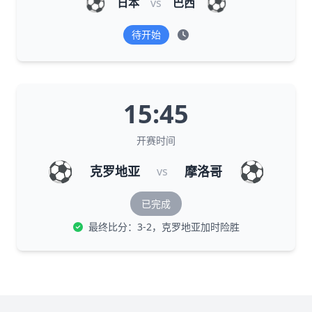
⚽
⚽
日本
vs
巴西
待开始
15:45
开赛时间
⚽
⚽
克罗地亚
摩洛哥
vs
已完成
最终比分：3-2，克罗地亚加时险胜